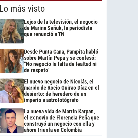
Lo más visto
Lejos de la televisión, el negocio
de Marina Señuk, la periodista
que renunció a TN
Desde Punta Cana, Pampita habló
sobre Martín Pepa y se confesó:
"No negocio la falta de lealtad ni
de respeto"
El nuevo negocio de Nicolás, el
marido de Rocío Guirao Díaz en el
desierto: de heredero de un
imperio a astrofotógrafo
La nueva vida de Martín Karpan,
el ex novio de Florencia Peña que
construyó un negocio con ella y
ahora triunfa en Colombia