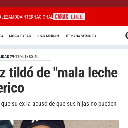
ALEZA
MODA
INTERNACIONAL
CARAS MIAMI
TA
MORIA CASÁN
JUAN MINUJÍN
HERMANA VERÓNICA
CARAS BRASIL
CARAS URUGUAY
IDAD
29-11-2018 08:40
z tildó de "mala leche
erico
 que su ex la acusó de que sus hijas no pueden