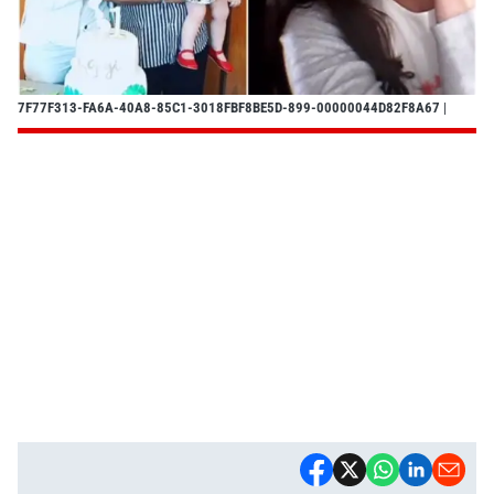
7F77F313-FA6A-40A8-85C1-3018FBF8BE5D-899-00000044D82F8A67
|