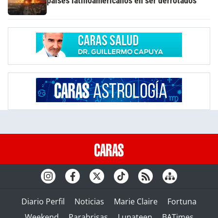
países latinoamericanos en ser derrotados
Diario Perfil
Noticias
Marie Claire
Fortuna
Weekend
Parabrisas
Lunateen
BATimes