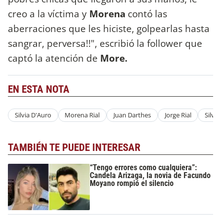
creo a la víctima y
Morena
contó las
aberraciones que les hiciste, golpearlas hasta
sangrar, perversa!!", escribió la follower que
captó la atención de
More.
EN ESTA NOTA
Silvia D'Auro
Morena Rial
Juan Darthes
Jorge Rial
Silvi
TAMBIÉN TE PUEDE INTERESAR
“Tengo errores como cualquiera”:
Candela Arizaga, la novia de Facundo
Moyano rompió el silencio