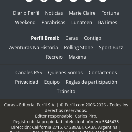
Diario Perfil
Noticias
Marie Claire
Fortuna
Weekend
Parabrisas
Lunateen
BATimes
Perfil Brasil:
Caras
Contigo
Aventuras Na Historia
Rolling Stone
Sport Buzz
Recreio
Maxima
Canales RSS
Quienes Somos
Contáctenos
Privacidad
Equipo
Reglas de participación
Tránsito
Caras - Editorial Perfil S.A.
| © Perfil.com 2006-2026 - Todos los
derechos reservados.
Editor responsable: Carlos Piro.
Registro de la propiedad intelectual número 5346433
Dirección:
California 2715
,
C1289ABI
,
CABA, Argentina
|