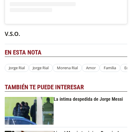
V.S.O.
EN ESTA NOTA
Jorge Rial
Jorge Rial
Morena Rial
Amor
Familia
Ecog
TAMBIÉN TE PUEDE INTERESAR
La íntima despedida de Jorge Messi