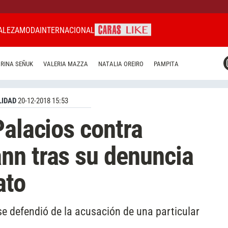
ALEZA
MODA
INTERNACIONAL
CARAS MIAMI
RINA SEÑUK
VALERIA MAZZA
NATALIA OREIRO
PAMPITA
CARAS BRASIL
CARAS URUGUAY
IDAD
20-12-2018 15:53
Palacios contra
nn tras su denuncia
ato
 se defendió de la acusación de una particular