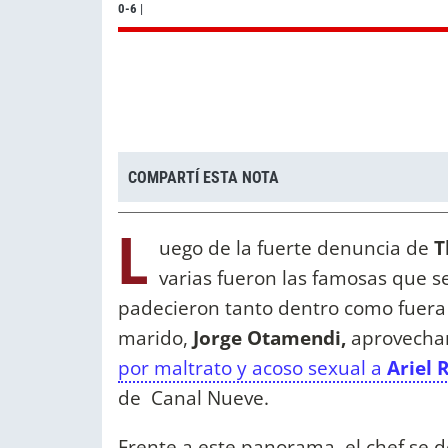
0-6
|
COMPARTÍ ESTA NOTA
L
uego de la fuerte denuncia de
T
varias fueron las famosas que s
padecieron tanto dentro como fuer
marido,
Jorge Otamendi,
aprovechar
por maltrato y acoso sexual a
Ariel 
de Canal Nueve.
Frente a este panorama, el chef se 