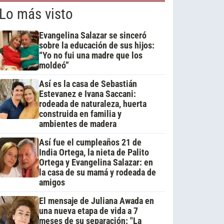
Lo más visto
Evangelina Salazar se sinceró
sobre la educación de sus hijos:
“Yo no fui una madre que los
moldeó”
Así es la casa de Sebastián
Estevanez e Ivana Saccani:
rodeada de naturaleza, huerta
construida en familia y
ambientes de madera
Así fue el cumpleaños 21 de
India Ortega, la nieta de Palito
Ortega y Evangelina Salazar: en
la casa de su mamá y rodeada de
amigos
El mensaje de Juliana Awada en
una nueva etapa de vida a 7
meses de su separación: "La