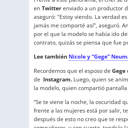
en
Twitter
enviado a un productor 
aseguró: "Estoy viendo. La verdad 
jamás me comporté así”, aseguró. An
por el que la modelo se había ido del 
contrato, quizás se piensa que fue po
Lee también
Nicole y “Gege” Neum
Recordemos que el esposo de
Gege
de
Instagram.
Luego, quien se ani
la modelo, quien compartió pantalla
“Se te viene la noche, la oscuridad 
frente a las mujeres está por salir, 
después de esto no creo que te resp
compañeros, y con suerte, tendrás l