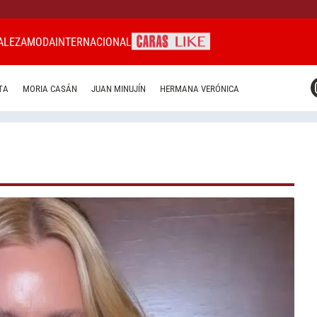
ALEZA
MODA
INTERNACIONAL
CARAS MIAMI
TA
MORIA CASÁN
JUAN MINUJÍN
HERMANA VERÓNICA
CARAS BRASIL
CARAS URUGUAY