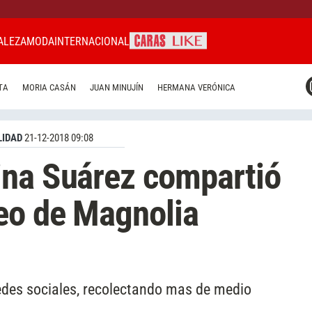
ALEZA
MODA
INTERNACIONAL
CARAS MIAMI
TA
MORIA CASÁN
JUAN MINUJÍN
HERMANA VERÓNICA
CARAS BRASIL
CARAS URUGUAY
IDAD
21-12-2018 09:08
ina Suárez compartió
eo de Magnolia
edes sociales, recolectando mas de medio