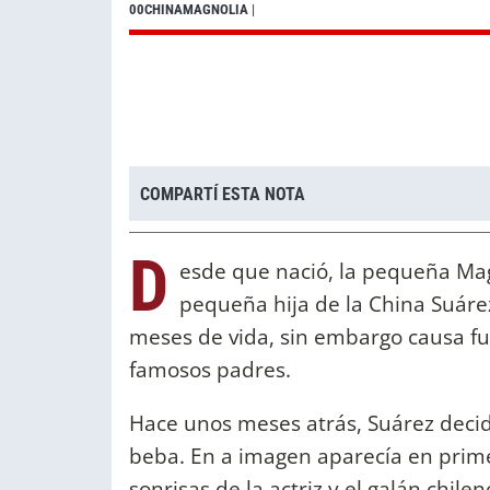
00CHINAMAGNOLIA
|
COMPARTÍ ESTA NOTA
D
esde que nació, la pequeña Magn
pequeña hija de la China Suáre
meses de vida, sin embargo causa fur
famosos padres.
Hace unos meses atrás, Suárez decidí
beba. En a imagen aparecía en prime
sonrisas de la actriz y el galán chilen