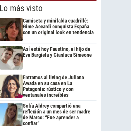
Lo más visto
Camiseta y minifalda cuadrillé:
Gime Accardi conquista España
con un original look en tendencia
Así está hoy Faustino, el hijo de
Eva Bargiela y Gianluca Simeone
Entramos al living de Juliana
Awada en su casa en La
Patagonia: rústico y con
ventanales increíbles
Sofía Aldrey compartió una
reflexión a un mes de ser madre
de Marco: “Fue aprender a
confiar”