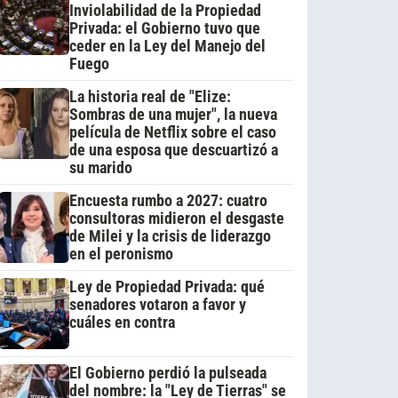
Inviolabilidad de la Propiedad
Privada: el Gobierno tuvo que
ceder en la Ley del Manejo del
Fuego
La historia real de "Elize:
Sombras de una mujer", la nueva
película de Netflix sobre el caso
de una esposa que descuartizó a
su marido
Encuesta rumbo a 2027: cuatro
consultoras midieron el desgaste
de Milei y la crisis de liderazgo
en el peronismo
Ley de Propiedad Privada: qué
senadores votaron a favor y
cuáles en contra
El Gobierno perdió la pulseada
del nombre: la "Ley de Tierras" se