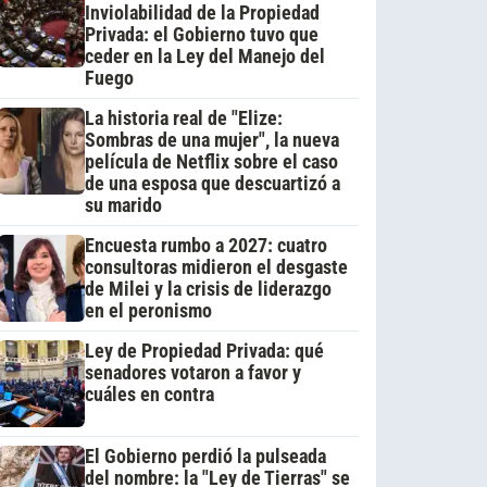
Inviolabilidad de la Propiedad
Privada: el Gobierno tuvo que
ceder en la Ley del Manejo del
Fuego
La historia real de "Elize:
Sombras de una mujer", la nueva
película de Netflix sobre el caso
de una esposa que descuartizó a
su marido
Encuesta rumbo a 2027: cuatro
consultoras midieron el desgaste
de Milei y la crisis de liderazgo
en el peronismo
Ley de Propiedad Privada: qué
senadores votaron a favor y
cuáles en contra
El Gobierno perdió la pulseada
del nombre: la "Ley de Tierras" se