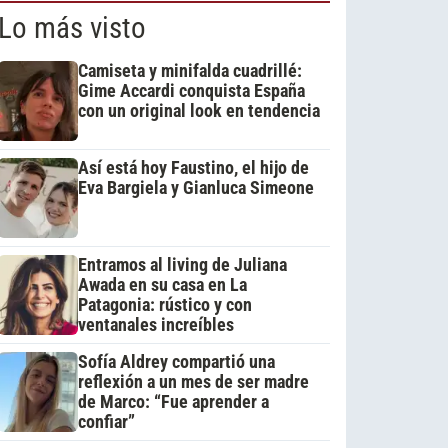
Lo más visto
Camiseta y minifalda cuadrillé:
Gime Accardi conquista España
con un original look en tendencia
Así está hoy Faustino, el hijo de
Eva Bargiela y Gianluca Simeone
Entramos al living de Juliana
Awada en su casa en La
Patagonia: rústico y con
ventanales increíbles
Sofía Aldrey compartió una
reflexión a un mes de ser madre
de Marco: “Fue aprender a
confiar”