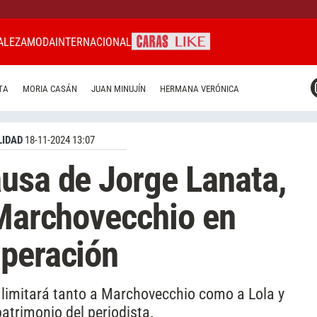
ALEZA
MODA
INTERNACIONAL
CARAS MIAMI
TA
MORIA CASÁN
JUAN MINUJÍN
HERMANA VERÓNICA
CARAS BRASIL
CARAS URUGUAY
IDAD
18-11-2024 13:07
usa de Jorge Lanata,
 Marchovecchio en
uperación
e limitará tanto a Marchovecchio como a Lola y
atrimonio del periodista.