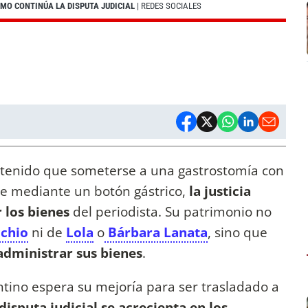
MO CONTINÚA LA DISPUTA JUDICIAL
| REDES SOCIALES
tenido que someterse a una gastrostomía con
se mediante un botón gástrico,
la justicia
 los bienes
del periodista. Su patrimonio no
chio
ni de
Lola
o
Bárbara Lanata
, sino que
administrar sus bienes
.
ntino espera su mejoría para ser trasladado a
 disputa judicial se acrecienta en los