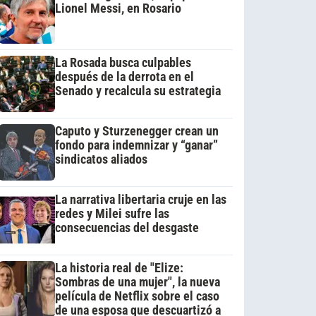
Lionel Messi, en Rosario
La Rosada busca culpables
después de la derrota en el
Senado y recalcula su estrategia
Caputo y Sturzenegger crean un
fondo para indemnizar y “ganar”
sindicatos aliados
La narrativa libertaria cruje en las
redes y Milei sufre las
consecuencias del desgaste
La historia real de "Elize:
Sombras de una mujer", la nueva
película de Netflix sobre el caso
de una esposa que descuartizó a