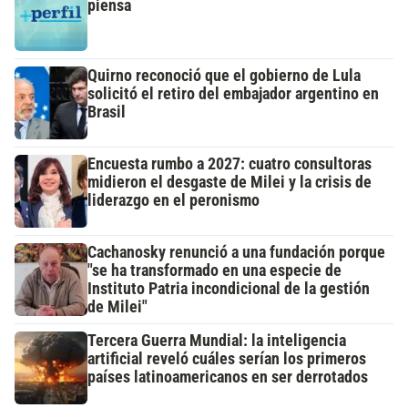
piensa
Quirno reconoció que el gobierno de Lula
solicitó el retiro del embajador argentino en
Brasil
Encuesta rumbo a 2027: cuatro consultoras
midieron el desgaste de Milei y la crisis de
liderazgo en el peronismo
Cachanosky renunció a una fundación porque
"se ha transformado en una especie de
Instituto Patria incondicional de la gestión
de Milei"
Tercera Guerra Mundial: la inteligencia
artificial reveló cuáles serían los primeros
países latinoamericanos en ser derrotados