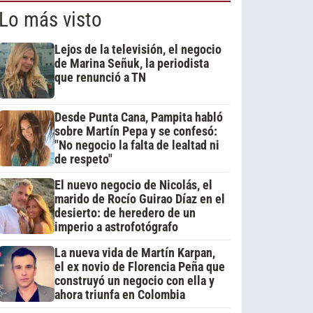
Lo más visto
Lejos de la televisión, el negocio
de Marina Señuk, la periodista
que renunció a TN
Desde Punta Cana, Pampita habló
sobre Martín Pepa y se confesó:
"No negocio la falta de lealtad ni
de respeto"
El nuevo negocio de Nicolás, el
marido de Rocío Guirao Díaz en el
desierto: de heredero de un
imperio a astrofotógrafo
La nueva vida de Martín Karpan,
el ex novio de Florencia Peña que
construyó un negocio con ella y
ahora triunfa en Colombia