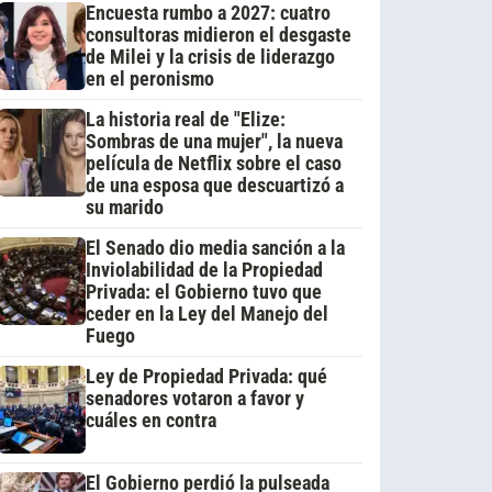
Encuesta rumbo a 2027: cuatro
consultoras midieron el desgaste
de Milei y la crisis de liderazgo
en el peronismo
La historia real de "Elize:
Sombras de una mujer", la nueva
película de Netflix sobre el caso
de una esposa que descuartizó a
su marido
El Senado dio media sanción a la
Inviolabilidad de la Propiedad
Privada: el Gobierno tuvo que
ceder en la Ley del Manejo del
Fuego
Ley de Propiedad Privada: qué
senadores votaron a favor y
cuáles en contra
El Gobierno perdió la pulseada