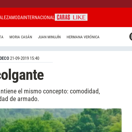
ALEZA
MODA
INTERNACIONAL
CARAS MIAMI
TA
MORIA CASÁN
JUAN MINUJÍN
HERMANA VERÓNICA
CARAS BRASIL
CARAS URUGUAY
DECO
21-09-2019 15:40
olgante
antiene el mismo concepto: comodidad,
lidad de armado.