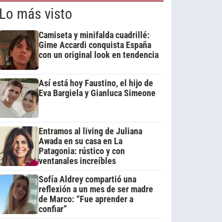
Lo más visto
Camiseta y minifalda cuadrillé:
Gime Accardi conquista España
con un original look en tendencia
Así está hoy Faustino, el hijo de
Eva Bargiela y Gianluca Simeone
Entramos al living de Juliana
Awada en su casa en La
Patagonia: rústico y con
ventanales increíbles
Sofía Aldrey compartió una
reflexión a un mes de ser madre
de Marco: “Fue aprender a
confiar”