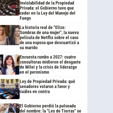
Inviolabilidad de la Propiedad
Privada: el Gobierno tuvo que
ceder en la Ley del Manejo del
Fuego
La historia real de "Elize:
Sombras de una mujer", la nueva
película de Netflix sobre el caso
de una esposa que descuartizó a
su marido
Encuesta rumbo a 2027: cuatro
consultoras midieron el desgaste
de Milei y la crisis de liderazgo
en el peronismo
Ley de Propiedad Privada: qué
senadores votaron a favor y
cuáles en contra
El Gobierno perdió la pulseada
del nombre: la "Ley de Tierras" se