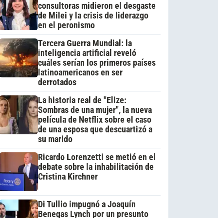
consultoras midieron el desgaste
de Milei y la crisis de liderazgo
en el peronismo
Tercera Guerra Mundial: la
inteligencia artificial reveló
cuáles serían los primeros países
latinoamericanos en ser
derrotados
La historia real de "Elize:
Sombras de una mujer", la nueva
película de Netflix sobre el caso
de una esposa que descuartizó a
su marido
Ricardo Lorenzetti se metió en el
debate sobre la inhabilitación de
Cristina Kirchner
Di Tullio impugnó a Joaquín
Benegas Lynch por un presunto