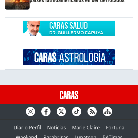
países latinoamericanos en ser derrotados
Diario Perfil
Noticias
Marie Claire
Fortuna
Weekend
Parabrisas
Lunateen
BATimes