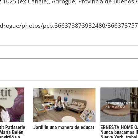
 1025 (ex Canale), Adrogué, Provincia de Buenos A
adrogue/photos/pcb.366373873932480/366373757
tit Patisserie
Jardilín una manera de educar
ERNESTA HOME G
 María Belén
Nunca buscamos ll
onvirtió un
Nueva York, traba