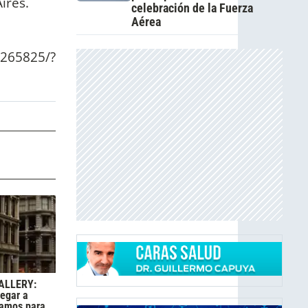
ires.
celebración de la Fuerza
Aérea
265825/?
ALLERY:
egar a
jamos para