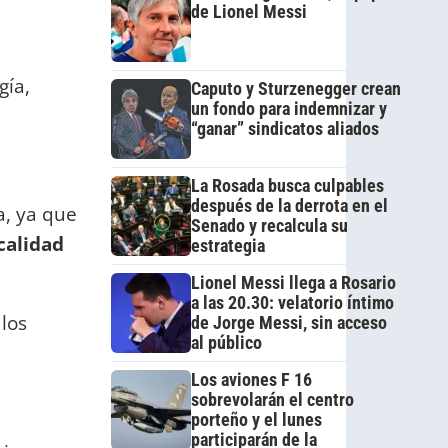
de Lionel Messi
gía,
Caputo y Sturzenegger crean
un fondo para indemnizar y
“ganar” sindicatos aliados
La Rosada busca culpables
después de la derrota en el
a, ya que
Senado y recalcula su
calidad
estrategia
Lionel Messi llega a Rosario
a las 20.30: velatorio íntimo
los
de Jorge Messi, sin acceso
al público
Los aviones F 16
sobrevolarán el centro
porteño y el lunes
participarán de la