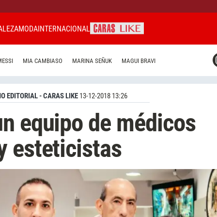
ALEZA
MODA
INTERNACIONAL
CARAS MIAMI
MESSI
MIA CAMBIASO
MARINA SEÑUK
MAGUI BRAVI
CARAS BRASIL
CARAS URUGUAY
O EDITORIAL - CARAS LIKE
13-12-2018 13:26
un equipo de médicos
 esteticistas