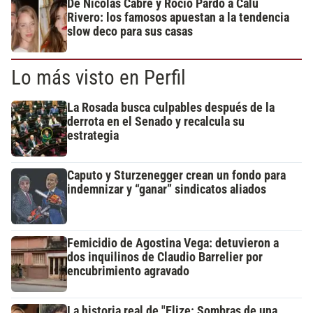
De Nicolás Cabré y Rocío Pardo a Calu
Rivero: los famosos apuestan a la tendencia
slow deco para sus casas
Lo más visto en Perfil
La Rosada busca culpables después de la
derrota en el Senado y recalcula su
estrategia
Caputo y Sturzenegger crean un fondo para
indemnizar y “ganar” sindicatos aliados
Femicidio de Agostina Vega: detuvieron a
dos inquilinos de Claudio Barrelier por
encubrimiento agravado
La historia real de "Elize: Sombras de una