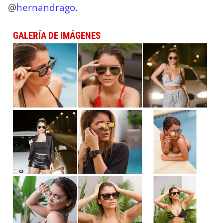
@
hernandrago
.
GALERÍA DE IMÁGENES