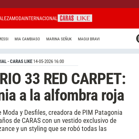
ALEZA
MODA
INTERNACIONAL
CARAS MIAMI
MESSI
MIA CAMBIASO
MARINA SEÑUK
MAGUI BRAVI
CARAS BRASIL
CARAS URUGUAY
IAL - CARAS LIKE
14-05-2026 16:00
RIO 33 RED CARPET:
ia a la alfombra roja
e Moda y Desfiles, creadora de PIM Patagonia
años de CARAS con un vestido exclusivo de
zance y un styling que se robó todas las