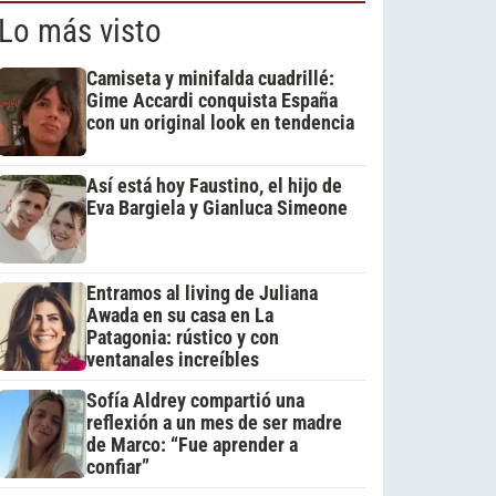
Lo más visto
Camiseta y minifalda cuadrillé:
Gime Accardi conquista España
con un original look en tendencia
Así está hoy Faustino, el hijo de
Eva Bargiela y Gianluca Simeone
Entramos al living de Juliana
Awada en su casa en La
Patagonia: rústico y con
ventanales increíbles
Sofía Aldrey compartió una
reflexión a un mes de ser madre
de Marco: “Fue aprender a
confiar”