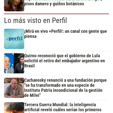
pisos damero y guiños botánicos
Lo más visto en Perfil
¡Mirá en vivo +Perfil!: un canal con gente que
piensa
Quirno reconoció que el gobierno de Lula
solicitó el retiro del embajador argentino en
Brasil
Cachanosky renunció a una fundación porque
"se ha transformado en una especie de
Instituto Patria incondicional de la gestión
de Milei"
Tercera Guerra Mundial: la inteligencia
artificial reveló cuáles serían los primeros