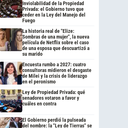
Inviolabilidad de la Propiedad
Privada: el Gobierno tuvo que
ceder en la Ley del Manejo del
Fuego
La historia real de "Elize:
Sombras de una mujer", la nueva
película de Netflix sobre el caso
de una esposa que descuartizó a
su marido
Encuesta rumbo a 2027: cuatro
consultoras midieron el desgaste
de Milei y la crisis de liderazgo
en el peronismo
Ley de Propiedad Privada: qué
senadores votaron a favor y
cuáles en contra
El Gobierno perdió la pulseada
del nombre: la "Ley de Tierras" se