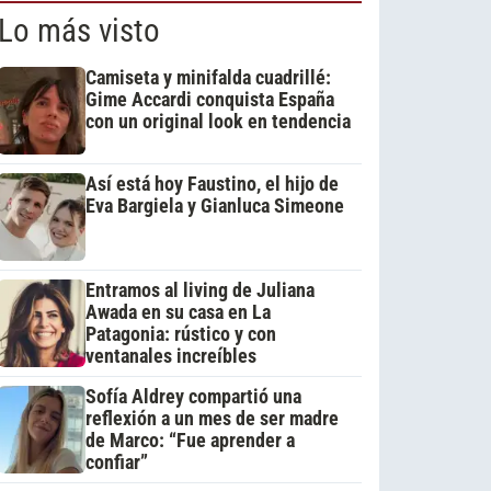
Lo más visto
Camiseta y minifalda cuadrillé:
Gime Accardi conquista España
con un original look en tendencia
Así está hoy Faustino, el hijo de
Eva Bargiela y Gianluca Simeone
Entramos al living de Juliana
Awada en su casa en La
Patagonia: rústico y con
ventanales increíbles
Sofía Aldrey compartió una
reflexión a un mes de ser madre
de Marco: “Fue aprender a
confiar”