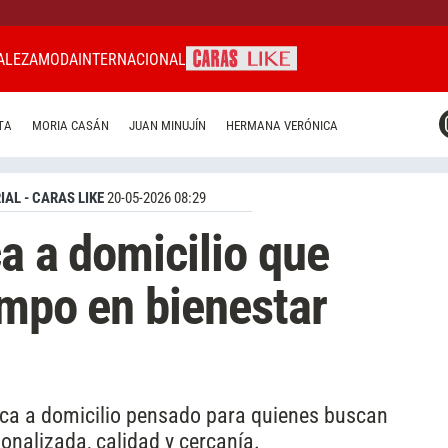
ALEZA
MODA
INTERNACIONAL
CARAS MIAMI
TA
MORIA CASÁN
JUAN MINUJÍN
HERMANA VERÓNICA
CARAS BRASIL
CARAS URUGUAY
IAL - CARAS LIKE
20-05-2026 08:29
a a domicilio que
empo en bienestar
tica a domicilio pensado para quienes buscan
onalizada, calidad y cercanía.