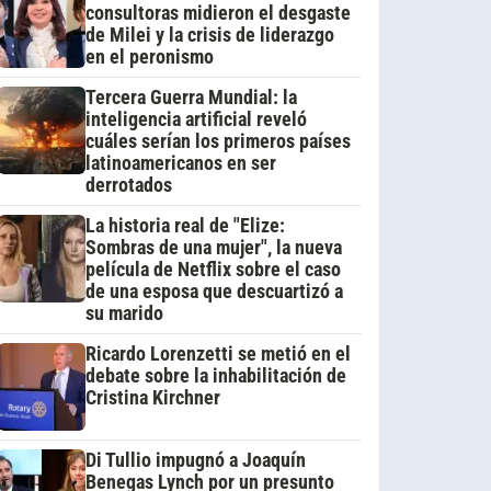
consultoras midieron el desgaste
de Milei y la crisis de liderazgo
en el peronismo
Tercera Guerra Mundial: la
inteligencia artificial reveló
cuáles serían los primeros países
latinoamericanos en ser
derrotados
La historia real de "Elize:
Sombras de una mujer", la nueva
película de Netflix sobre el caso
de una esposa que descuartizó a
su marido
Ricardo Lorenzetti se metió en el
debate sobre la inhabilitación de
Cristina Kirchner
Di Tullio impugnó a Joaquín
Benegas Lynch por un presunto