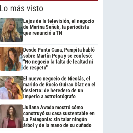
Lo más visto
Lejos de la televisión, el negocio
de Marina Señuk, la periodista
que renunció a TN
Desde Punta Cana, Pampita habló
sobre Martín Pepa y se confesó:
"No negocio la falta de lealtad ni
de respeto"
El nuevo negocio de Nicolás, el
marido de Rocío Guirao Díaz en el
desierto: de heredero de un
imperio a astrofotógrafo
Juliana Awada mostró cómo
construyó su casa sustentable en
La Patagonia: sin talar ningún
árbol y de la mano de su cuñado