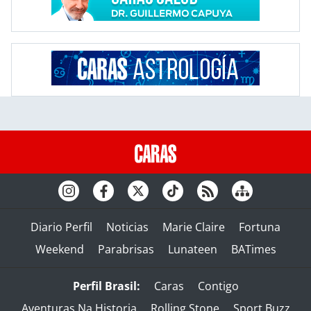
Diario Perfil
Noticias
Marie Claire
Fortuna
Weekend
Parabrisas
Lunateen
BATimes
Perfil Brasil:
Caras
Contigo
Aventuras Na Historia
Rolling Stone
Sport Buzz