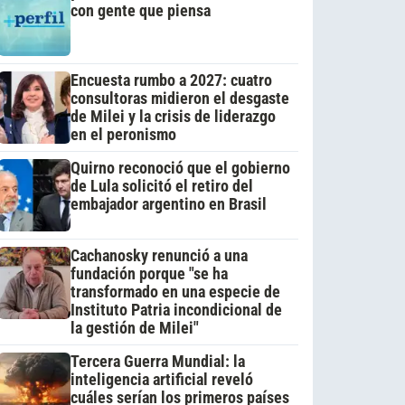
con gente que piensa
Encuesta rumbo a 2027: cuatro
consultoras midieron el desgaste
de Milei y la crisis de liderazgo
en el peronismo
Quirno reconoció que el gobierno
de Lula solicitó el retiro del
embajador argentino en Brasil
Cachanosky renunció a una
fundación porque "se ha
transformado en una especie de
Instituto Patria incondicional de
la gestión de Milei"
Tercera Guerra Mundial: la
inteligencia artificial reveló
cuáles serían los primeros países