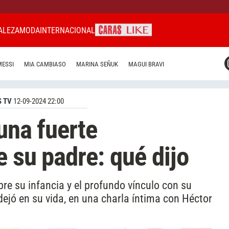
ALEZA
MODA
INTERNACIONAL
CARAS MIAMI
MESSI
MIA CAMBIASO
MARINA SEÑUK
MAGUI BRAVI
CARAS BRASIL
CARAS URUGUAY
 TV
12-09-2024 22:00
una fuerte
e su padre: qué dijo
bre su infancia y el profundo vínculo con su
dejó en su vida, en una charla íntima con Héctor