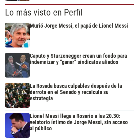
Lo más visto en Perfil
Murió Jorge Messi, el papá de Lionel Messi
Caputo y Sturzenegger crean un fondo para
indemnizar y “ganar” sindicatos aliados
La Rosada busca culpables después de la
derrota en el Senado y recalcula su
estrategia
Lionel Messi llega a Rosario a las 20.30:
velatorio íntimo de Jorge Messi, sin acceso
al público