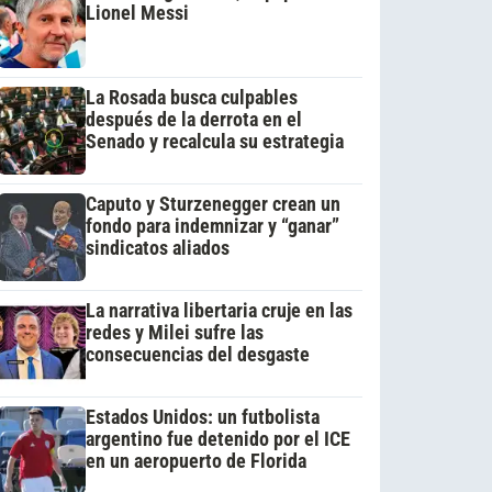
Lionel Messi
La Rosada busca culpables
después de la derrota en el
Senado y recalcula su estrategia
Caputo y Sturzenegger crean un
fondo para indemnizar y “ganar”
sindicatos aliados
La narrativa libertaria cruje en las
redes y Milei sufre las
consecuencias del desgaste
Estados Unidos: un futbolista
argentino fue detenido por el ICE
en un aeropuerto de Florida