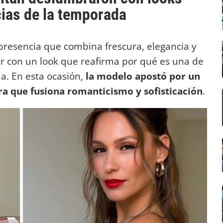
cias de la temporada
resencia que combina frescura, elegancia y
ar con un look que reafirma por qué es una de
da. En esta ocasión,
la modelo apostó por un
ra que fusiona romanticismo y sofisticación
.