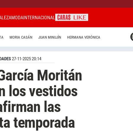
ALEZA
MODA
INTERNACIONAL
CARAS MIAMI
TA
MORIA CASÁN
JUAN MINUJÍN
HERMANA VERÓNICA
CARAS BRASIL
CARAS URUGUAY
DADES
27-11-2025 20:14
García Moritán
 los vestidos
afirman las
sta temporada