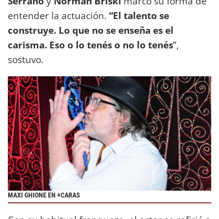
Serrano
y
Norman Briski
marcó su forma de
entender la actuación.
“El talento se
construye. Lo que no se enseña es el
carisma. Eso o lo tenés o no lo tenés
”,
sostuvo.
MAXI GHIONE EN +CARAS