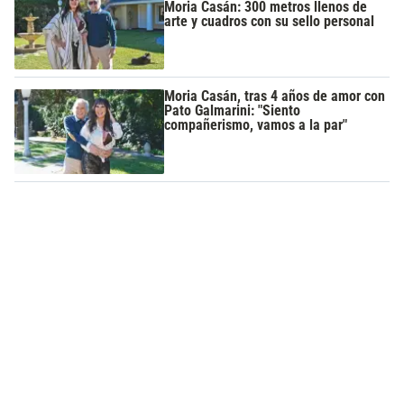
Moria Casán: 300 metros llenos de
arte y cuadros con su sello personal
Moria Casán, tras 4 años de amor con
Pato Galmarini: "Siento
compañerismo, vamos a la par"