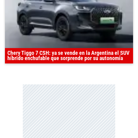
Chery Tiggo 7 CSH: ya se vende en la Argentina el SUV
híbrido enchufable que sorprende por su autonomía