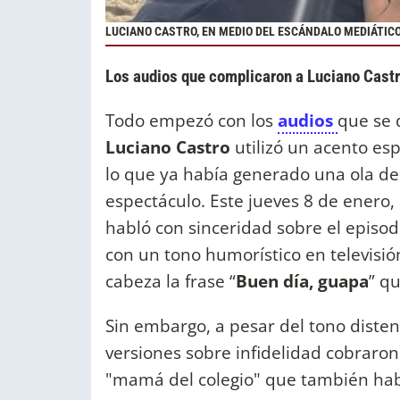
LUCIANO CASTRO, EN MEDIO DEL ESCÁNDALO MEDIÁTICO
Los audios que complicaron a Luciano Cast
Todo empezó con los
audios
que se 
Luciano
Castro
utilizó un acento es
lo que ya había generado una ola de
espectáculo. Este jueves 8 de enero, G
habló con sinceridad sobre el episod
con un tono humorístico en televisi
cabeza la frase “
Buen día, guapa
” q
Sin embargo, a pesar del tono distend
versiones sobre infidelidad cobraro
"mamá del colegio" que también habr