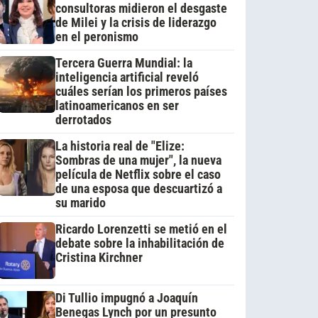
consultoras midieron el desgaste
de Milei y la crisis de liderazgo
en el peronismo
Tercera Guerra Mundial: la
inteligencia artificial reveló
cuáles serían los primeros países
latinoamericanos en ser
derrotados
La historia real de "Elize:
Sombras de una mujer", la nueva
película de Netflix sobre el caso
de una esposa que descuartizó a
su marido
Ricardo Lorenzetti se metió en el
debate sobre la inhabilitación de
Cristina Kirchner
Di Tullio impugnó a Joaquín
Benegas Lynch por un presunto