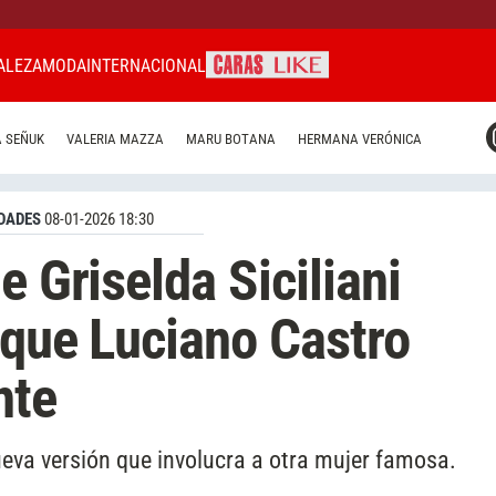
ALEZA
MODA
INTERNACIONAL
CARAS MIAMI
 SEÑUK
VALERIA MAZZA
MARU BOTANA
HERMANA VERÓNICA
CARAS BRASIL
CARAS URUGUAY
DADES
08-01-2026 18:30
e Griselda Siciliani
n que Luciano Castro
nte
eva versión que involucra a otra mujer famosa.