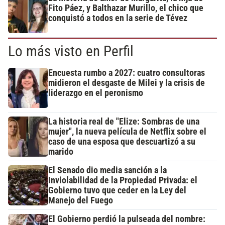
Fito Páez, y Balthazar Murillo, el chico que
conquistó a todos en la serie de Tévez
Lo más visto en Perfil
Encuesta rumbo a 2027: cuatro consultoras
midieron el desgaste de Milei y la crisis de
liderazgo en el peronismo
La historia real de "Elize: Sombras de una
mujer", la nueva película de Netflix sobre el
caso de una esposa que descuartizó a su
marido
El Senado dio media sanción a la
Inviolabilidad de la Propiedad Privada: el
Gobierno tuvo que ceder en la Ley del
Manejo del Fuego
El Gobierno perdió la pulseada del nombre: