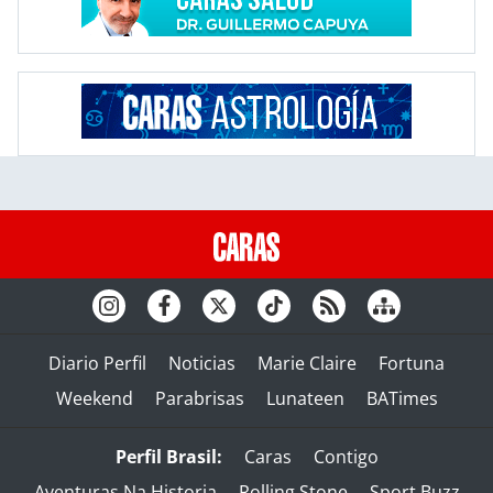
Diario Perfil
Noticias
Marie Claire
Fortuna
Weekend
Parabrisas
Lunateen
BATimes
Perfil Brasil:
Caras
Contigo
Aventuras Na Historia
Rolling Stone
Sport Buzz