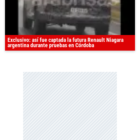
Exclusivo: así fue captada la futura Renault Niagara
argentina durante pruebas en Córdoba