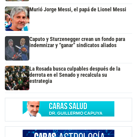
Murió Jorge Messi, el papá de Lionel Messi
Caputo y Sturzenegger crean un fondo para
indemnizar y “ganar” sindicatos aliados
La Rosada busca culpables después de la
derrota en el Senado y recalcula su
estrategia