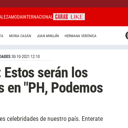
ALEZA
MODA
INTERNACIONAL
CARAS MIAMI
TA
MORIA CASÁN
JUAN MINUJÍN
HERMANA VERÓNICA
CARAS BRASIL
CARAS URUGUAY
DADES
30-10-2021 12:10
 Estos serán los
os en "PH, Podemos
es celebridades de nuestro país. Enterate