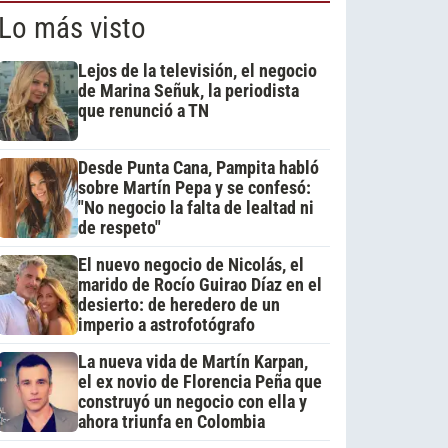
Lo más visto
Lejos de la televisión, el negocio
de Marina Señuk, la periodista
que renunció a TN
Desde Punta Cana, Pampita habló
sobre Martín Pepa y se confesó:
"No negocio la falta de lealtad ni
de respeto"
El nuevo negocio de Nicolás, el
marido de Rocío Guirao Díaz en el
desierto: de heredero de un
imperio a astrofotógrafo
La nueva vida de Martín Karpan,
el ex novio de Florencia Peña que
construyó un negocio con ella y
ahora triunfa en Colombia