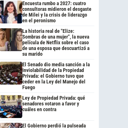
Encuesta rumbo a 2027: cuatro
consultoras midieron el desgaste
de Milei y la crisis de liderazgo
en el peronismo
La historia real de "Elize:
Sombras de una mujer", la nueva
película de Netflix sobre el caso
de una esposa que descuartizó a
su marido
El Senado dio media sanción a la
Inviolabilidad de la Propiedad
Privada: el Gobierno tuvo que
ceder en la Ley del Manejo del
Fuego
Ley de Propiedad Privada: qué
senadores votaron a favor y
cuáles en contra
El Gobierno perdió la pulseada