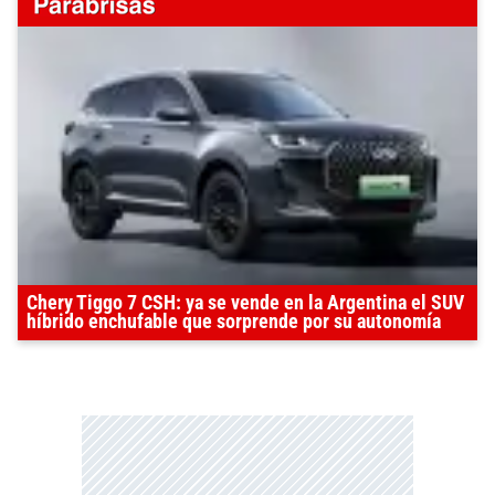
Chery Tiggo 7 CSH: ya se vende en la Argentina el SUV
híbrido enchufable que sorprende por su autonomía