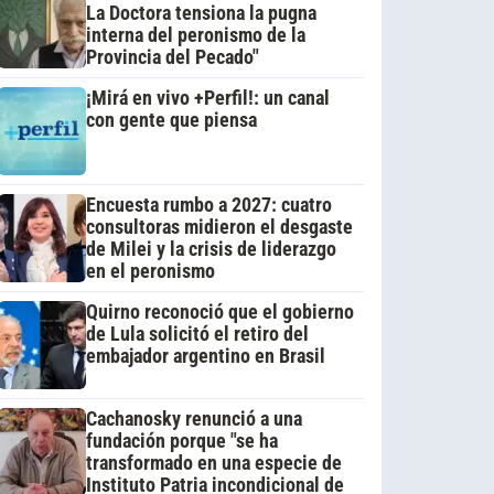
La Doctora tensiona la pugna
interna del peronismo de la
Provincia del Pecado"
¡Mirá en vivo +Perfil!: un canal
con gente que piensa
Encuesta rumbo a 2027: cuatro
consultoras midieron el desgaste
de Milei y la crisis de liderazgo
en el peronismo
Quirno reconoció que el gobierno
de Lula solicitó el retiro del
embajador argentino en Brasil
Cachanosky renunció a una
fundación porque "se ha
transformado en una especie de
Instituto Patria incondicional de