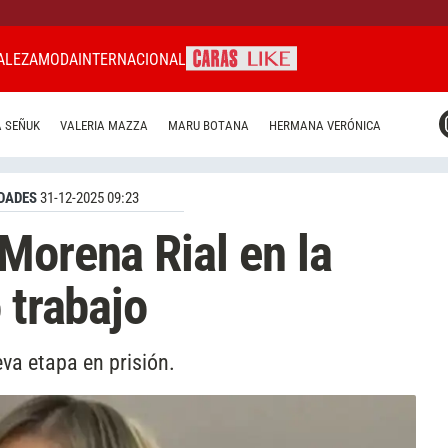
ALEZA
MODA
INTERNACIONAL
CARAS MIAMI
 SEÑUK
VALERIA MAZZA
MARU BOTANA
HERMANA VERÓNICA
CARAS BRASIL
CARAS URUGUAY
DADES
31-12-2025 09:23
Morena Rial en la
 trabajo
va etapa en prisión.