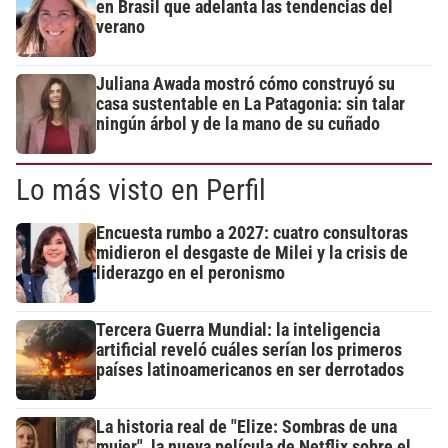
en Brasil que adelanta las tendencias del
verano
Juliana Awada mostró cómo construyó su
casa sustentable en La Patagonia: sin talar
ningún árbol y de la mano de su cuñado
Lo más visto en Perfil
Encuesta rumbo a 2027: cuatro consultoras
midieron el desgaste de Milei y la crisis de
liderazgo en el peronismo
Tercera Guerra Mundial: la inteligencia
artificial reveló cuáles serían los primeros
países latinoamericanos en ser derrotados
La historia real de "Elize: Sombras de una
mujer", la nueva película de Netflix sobre el