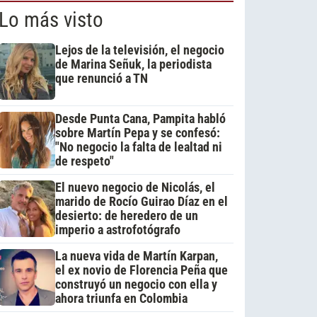
Lo más visto
Lejos de la televisión, el negocio
de Marina Señuk, la periodista
que renunció a TN
Desde Punta Cana, Pampita habló
sobre Martín Pepa y se confesó:
"No negocio la falta de lealtad ni
de respeto"
El nuevo negocio de Nicolás, el
marido de Rocío Guirao Díaz en el
desierto: de heredero de un
imperio a astrofotógrafo
La nueva vida de Martín Karpan,
el ex novio de Florencia Peña que
construyó un negocio con ella y
ahora triunfa en Colombia