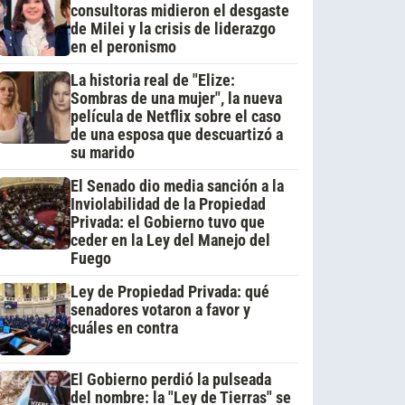
consultoras midieron el desgaste
de Milei y la crisis de liderazgo
en el peronismo
La historia real de "Elize:
Sombras de una mujer", la nueva
película de Netflix sobre el caso
de una esposa que descuartizó a
su marido
El Senado dio media sanción a la
Inviolabilidad de la Propiedad
Privada: el Gobierno tuvo que
ceder en la Ley del Manejo del
Fuego
Ley de Propiedad Privada: qué
senadores votaron a favor y
cuáles en contra
El Gobierno perdió la pulseada
del nombre: la "Ley de Tierras" se