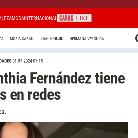
ALEZA
MODA
INTERNACIONAL
CARAS MIAMI
TA
MORIA CASÁN
JUAN MINUJÍN
HERMANA VERÓNICA
CARAS BRASIL
CARAS URUGUAY
DADES
01-07-2024 07:15
thia Fernández tiene
os en redes
ca.