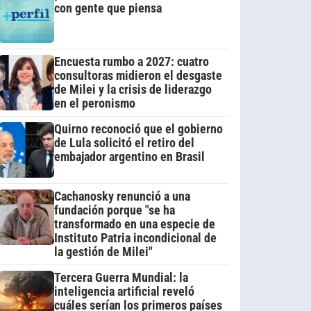
con gente que piensa
Encuesta rumbo a 2027: cuatro
consultoras midieron el desgaste
de Milei y la crisis de liderazgo
en el peronismo
Quirno reconoció que el gobierno
de Lula solicitó el retiro del
embajador argentino en Brasil
Cachanosky renunció a una
fundación porque "se ha
transformado en una especie de
Instituto Patria incondicional de
la gestión de Milei"
Tercera Guerra Mundial: la
inteligencia artificial reveló
cuáles serían los primeros países