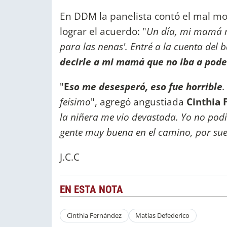
En DDM la panelista contó el mal m
lograr el acuerdo: "
Un día, mi mamá m
para las nenas'. Entré a la cuenta del 
decirle a mi mamá que no iba a poder
"
E
so me desesperó, eso fue horrible
.
feísimo
", agregó angustiada
Cinthia 
la niñera me vio devastada. Yo no pod
gente muy buena en el camino, por sue
J.C.C
EN ESTA NOTA
Cinthia Fernández
Matías Defederico