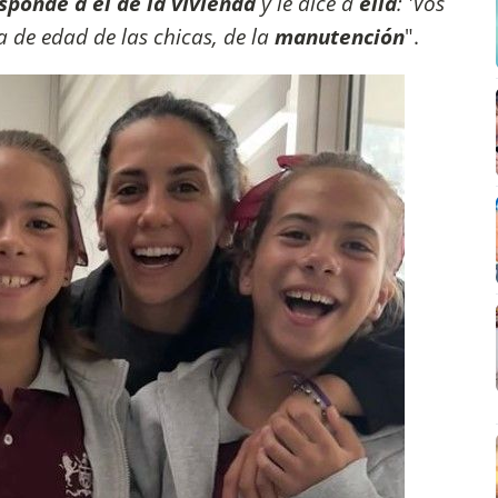
sponde a él de la vivienda
y le dice a
ella
: 'Vos
a de edad de las chicas, de la
manutención
".