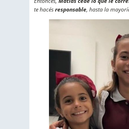
Entonces,
Matías cede lo que le corre
te hacés
responsable
, hasta la mayorí