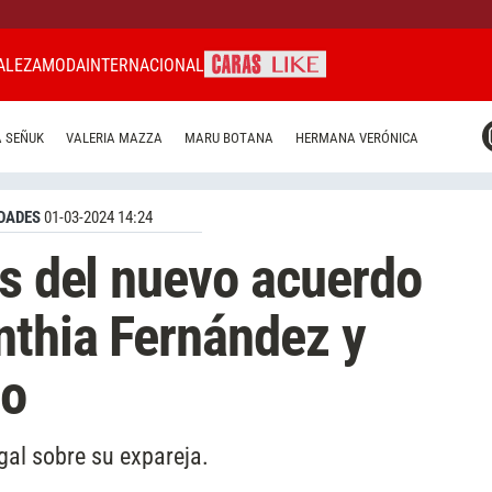
ALEZA
MODA
INTERNACIONAL
CARAS MIAMI
 SEÑUK
VALERIA MAZZA
MARU BOTANA
HERMANA VERÓNICA
CARAS BRASIL
CARAS URUGUAY
DADES
01-03-2024 14:24
es del nuevo acuerdo
nthia Fernández y
co
egal sobre su expareja.