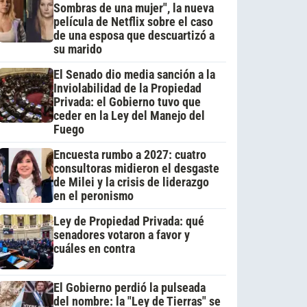
Sombras de una mujer", la nueva
película de Netflix sobre el caso
de una esposa que descuartizó a
su marido
El Senado dio media sanción a la
Inviolabilidad de la Propiedad
Privada: el Gobierno tuvo que
ceder en la Ley del Manejo del
Fuego
Encuesta rumbo a 2027: cuatro
consultoras midieron el desgaste
de Milei y la crisis de liderazgo
en el peronismo
Ley de Propiedad Privada: qué
senadores votaron a favor y
cuáles en contra
El Gobierno perdió la pulseada
del nombre: la "Ley de Tierras" se