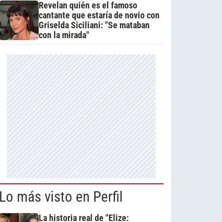
Revelan quién es el famoso
cantante que estaría de novio con
Griselda Siciliani: "Se mataban
con la mirada"
Lo más visto en Perfil
La historia real de "Elize: