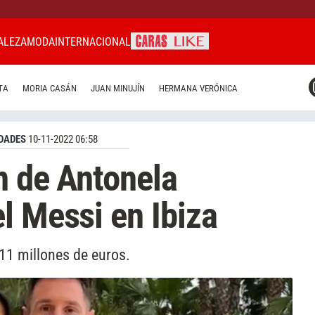
ALEZA
MODA
INTERNACIONAL
CARAS MIAMI
TA
MORIA CASÁN
JUAN MINUJÍN
HERMANA VERÓNICA
CARAS BRASIL
CARAS URUGUAY
DADES
10-11-2022 06:58
n de Antonela
l Messi en Ibiza
 11 millones de euros.