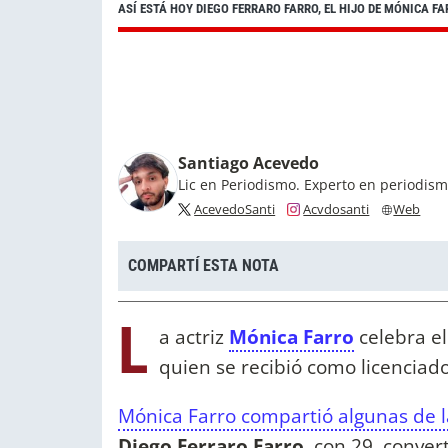
ASÍ ESTÁ HOY DIEGO FERRARO FARRO, EL HIJO DE MÓNICA FA
Santiago Acevedo
Lic en Periodismo. Experto en periodis
AcevedoSanti
Acvdosanti
Web
COMPARTÍ ESTA NOTA
L
a actriz
Mónica Farro
celebra el
quien se recibió como licenciad
Mónica Farro compartió algunas de la
Diego Ferraro Farro
, con 29, conver