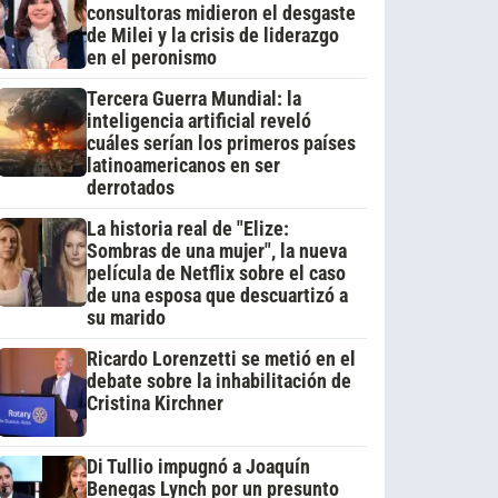
consultoras midieron el desgaste
de Milei y la crisis de liderazgo
en el peronismo
Tercera Guerra Mundial: la
inteligencia artificial reveló
cuáles serían los primeros países
latinoamericanos en ser
derrotados
La historia real de "Elize:
Sombras de una mujer", la nueva
película de Netflix sobre el caso
de una esposa que descuartizó a
su marido
Ricardo Lorenzetti se metió en el
debate sobre la inhabilitación de
Cristina Kirchner
Di Tullio impugnó a Joaquín
Benegas Lynch por un presunto