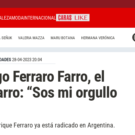
ALEZA
MODA
INTERNACIONAL
CARAS MIAMI
 SEÑUK
VALERIA MAZZA
MARU BOTANA
HERMANA VERÓNICA
CARAS BRASIL
CARAS URUGUAY
DADES
28-04-2023 20:04
o Ferraro Farro, el
rro: “Sos mi orgullo
nrique Ferraro ya está radicado en Argentina.