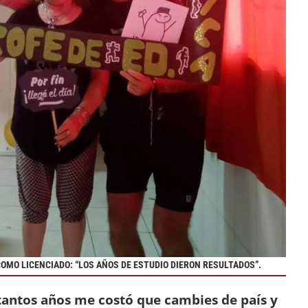
 COMO LICENCIADO: “LOS AÑOS DE ESTUDIO DIERON RESULTADOS”.
tantos años me costó que cambies de país y