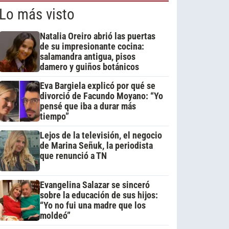
Lo más visto
Natalia Oreiro abrió las puertas
de su impresionante cocina:
salamandra antigua, pisos
damero y guiños botánicos
Eva Bargiela explicó por qué se
divorció de Facundo Moyano: “Yo
pensé que iba a durar más
tiempo”
Lejos de la televisión, el negocio
de Marina Señuk, la periodista
que renunció a TN
Evangelina Salazar se sinceró
sobre la educación de sus hijos:
“Yo no fui una madre que los
moldeó”