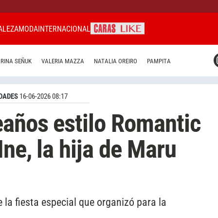
ALEZA
MODA
INTERNACIONAL
CARAS MIAMI
RINA SEÑUK
VALERIA MAZZA
NATALIA OREIRO
PAMPITA
CARAS BRASIL
CARAS URUGUAY
DADES
16-06-2026 08:17
eaños estilo Romantic
ne, la hija de Maru
 la fiesta especial que organizó para la