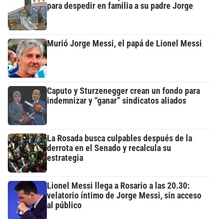
para despedir en familia a su padre Jorge
Murió Jorge Messi, el papá de Lionel Messi
Caputo y Sturzenegger crean un fondo para
indemnizar y “ganar” sindicatos aliados
La Rosada busca culpables después de la
derrota en el Senado y recalcula su
estrategia
Lionel Messi llega a Rosario a las 20.30:
velatorio íntimo de Jorge Messi, sin acceso
al público