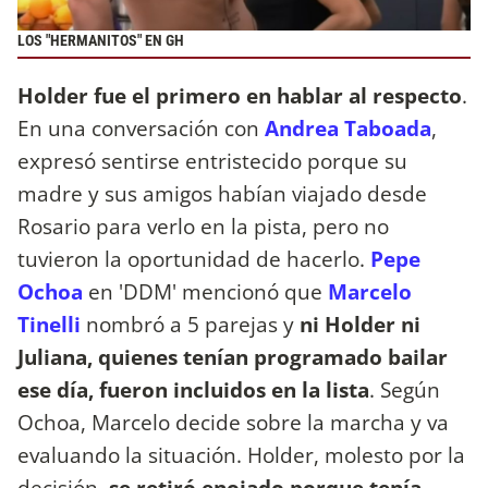
LOS "HERMANITOS" EN GH
Holder fue el primero en hablar al respecto
.
En una conversación con
Andrea Taboada
,
expresó sentirse
entristecido porque su
madre y sus amigos habían viajado desde
Rosario para verlo en la pista, pero no
tuvieron la oportunidad de hacerlo.
Pepe
Ochoa
en 'DDM' mencionó que
Marcelo
Tinelli
nombró a 5 parejas y
ni Holder ni
Juliana, quienes tenían programado bailar
ese día, fueron incluidos en la lista
. Según
Ochoa, Marcelo decide sobre la marcha y va
evaluando la situación. Holder, molesto por la
decisión,
se retiró enojado porque tenía