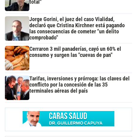
total"
Jorge Gorini, el juez del caso Vialidad,
declaró que Cristina Kirchner está pagando
las consecuencias de cometer "un delito
comprobado"
Cerraron 3 mil panaderías, cayó un 60% el
consumo y surgen las "cuevas de pan"
Tarifas, inversiones y prórroga: las claves del
conflicto por la concesión de las 35
terminales aéreas del país