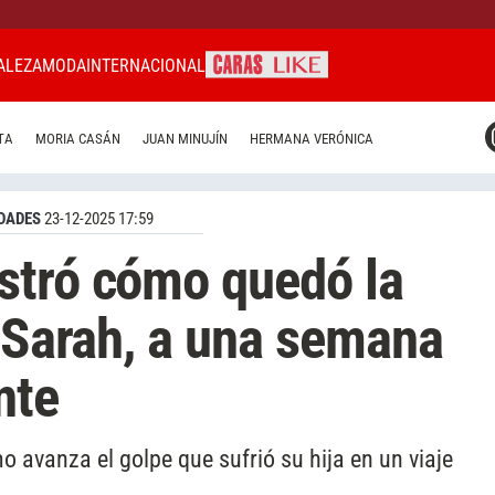
ALEZA
MODA
INTERNACIONAL
CARAS MIAMI
TA
MORIA CASÁN
JUAN MINUJÍN
HERMANA VERÓNICA
CARAS BRASIL
CARAS URUGUAY
DADES
23-12-2025 17:59
stró cómo quedó la
a Sarah, a una semana
nte
 avanza el golpe que sufrió su hija en un viaje