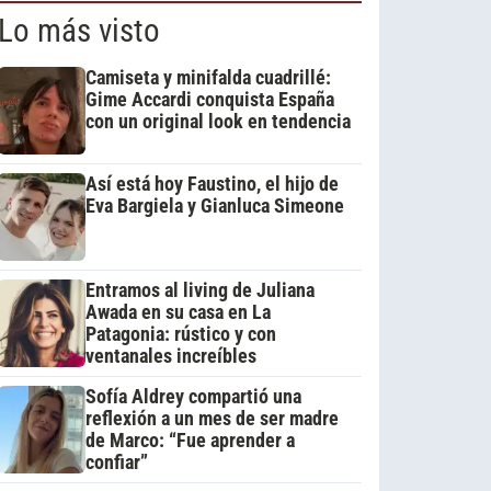
Lo más visto
Camiseta y minifalda cuadrillé:
Gime Accardi conquista España
con un original look en tendencia
Así está hoy Faustino, el hijo de
Eva Bargiela y Gianluca Simeone
Entramos al living de Juliana
Awada en su casa en La
Patagonia: rústico y con
ventanales increíbles
Sofía Aldrey compartió una
reflexión a un mes de ser madre
de Marco: “Fue aprender a
confiar”