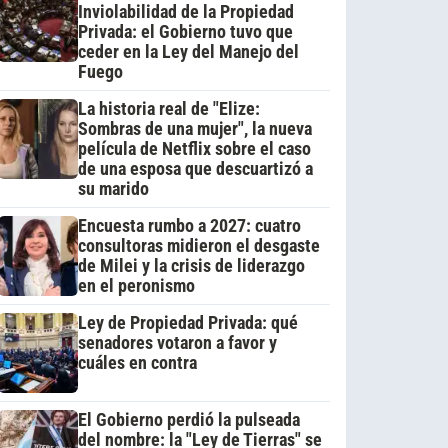
Inviolabilidad de la Propiedad
Privada: el Gobierno tuvo que
ceder en la Ley del Manejo del
Fuego
La historia real de "Elize:
Sombras de una mujer", la nueva
película de Netflix sobre el caso
de una esposa que descuartizó a
su marido
Encuesta rumbo a 2027: cuatro
consultoras midieron el desgaste
de Milei y la crisis de liderazgo
en el peronismo
Ley de Propiedad Privada: qué
senadores votaron a favor y
cuáles en contra
El Gobierno perdió la pulseada
del nombre: la "Ley de Tierras" se