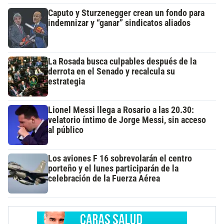
Caputo y Sturzenegger crean un fondo para
indemnizar y “ganar” sindicatos aliados
La Rosada busca culpables después de la
derrota en el Senado y recalcula su
estrategia
Lionel Messi llega a Rosario a las 20.30:
velatorio íntimo de Jorge Messi, sin acceso
al público
Los aviones F 16 sobrevolarán el centro
porteño y el lunes participarán de la
celebración de la Fuerza Aérea