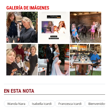
GALERÍA DE IMÁGENES
EN ESTA NOTA
Wanda Nara
Isabella Icardi
Francesca Icardi
Bienvenidos A