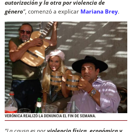
autorización y la otra por violencia de
género
”
, comenzó a explicar
Mariana Brey
.
VERÓNICA REALIZÓ LA DENUNCIA EL FIN DE SEMANA.
“La causa es por
violencia física, económica y